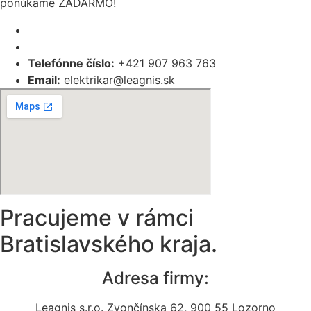
ponúkame ZADARMO!
Telefónne číslo:
+421 907 963 763
Email:
elektrikar@leagnis.sk
Pracujeme v rámci
Bratislavského kraja.
Adresa firmy:
Leagnis s.r.o. Zvončínska 62, 900 55 Lozorno