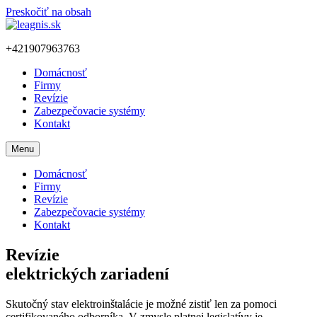
Preskočiť na obsah
+421907963763
Domácnosť
Firmy
Revízie
Zabezpečovacie systémy
Kontakt
Menu
Domácnosť
Firmy
Revízie
Zabezpečovacie systémy
Kontakt
Revízie
elektrických zariadení
Skutočný stav elektroinštalácie je možné zistiť len za pomoci
certifikovaného odborníka. V zmysle platnej legislatívy je